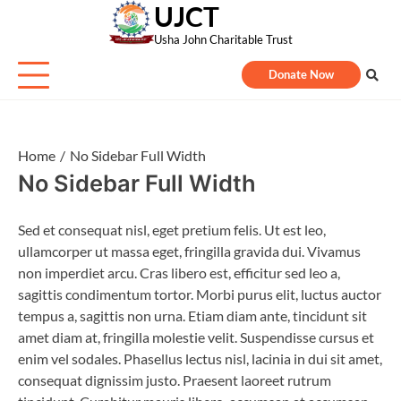
UJCT
Skip
to
Usha John Charitable Trust
content
Donate Now
Home
No Sidebar Full Width
No Sidebar Full Width
Sed et consequat nisl, eget pretium felis. Ut est leo,
ullamcorper ut massa eget, fringilla gravida dui. Vivamus
non imperdiet arcu. Cras libero est, efficitur sed leo a,
sagittis condimentum tortor. Morbi purus elit, luctus auctor
tempus a, sagittis non urna. Etiam diam ante, tincidunt sit
amet diam at, fringilla molestie velit. Suspendisse cursus et
enim vel sodales. Phasellus lectus nisl, lacinia in dui sit amet,
consequat dignissim justo. Praesent laoreet rutrum