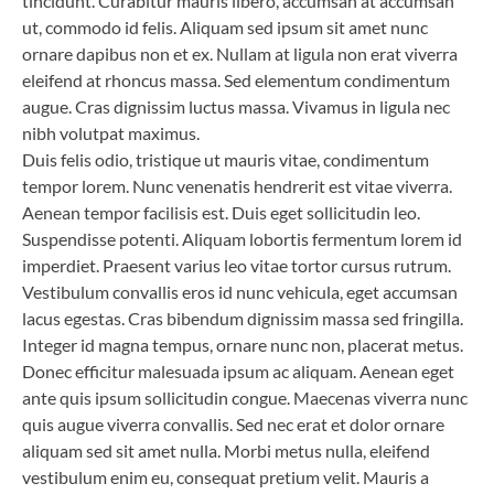
tincidunt. Curabitur mauris libero, accumsan at accumsan
ut, commodo id felis. Aliquam sed ipsum sit amet nunc
ornare dapibus non et ex. Nullam at ligula non erat viverra
eleifend at rhoncus massa. Sed elementum condimentum
augue. Cras dignissim luctus massa. Vivamus in ligula nec
nibh volutpat maximus.
Duis felis odio, tristique ut mauris vitae, condimentum
tempor lorem. Nunc venenatis hendrerit est vitae viverra.
Aenean tempor facilisis est. Duis eget sollicitudin leo.
Suspendisse potenti. Aliquam lobortis fermentum lorem id
imperdiet. Praesent varius leo vitae tortor cursus rutrum.
Vestibulum convallis eros id nunc vehicula, eget accumsan
lacus egestas. Cras bibendum dignissim massa sed fringilla.
Integer id magna tempus, ornare nunc non, placerat metus.
Donec efficitur malesuada ipsum ac aliquam. Aenean eget
ante quis ipsum sollicitudin congue. Maecenas viverra nunc
quis augue viverra convallis. Sed nec erat et dolor ornare
aliquam sed sit amet nulla. Morbi metus nulla, eleifend
vestibulum enim eu, consequat pretium velit. Mauris a